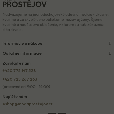
Nadväzujeme na jednoduchojovskú odevnú tradíciu - vkusne,
kvalitne a za skvelú cenu obliekame mužov aj ženy. Šijeme
kvalitné a nadčasové oblečenie, v ktorom sa naši zákazníci
cítia skvele.
Informácie o nákupe
Ostatné informácie
Zavolajte nám
+420 775 147 528
+420 725 267 263
(pracovné dni 9:00 - 14:00)
Napíšte nám
eshop@modaprostejov.cz