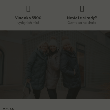
Viac ako 5500
Neviete si rady?
výdejních míst
Ozvite sa na
chate