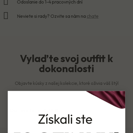
Odoslanie do 1-4 pracovných dní
Neviete si rady? Ozvite sa nám na
chate
Vylaďte svoj outfit k
dokonalosti
Objavte kúsky z našej kolekcie, ktoré oživia váš štýl
Dámske šaty HEDA III
44,99 €