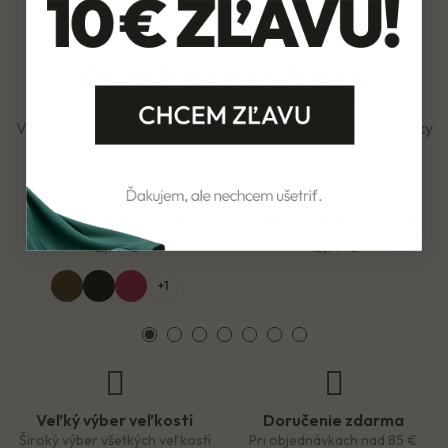
Podobné produkty
Vybrali sme pre vás najzaujímavejšie produkty z našej ponuky
Dámsky opasok LYRA
Dámsky opasok OLLA
12,99 €
12,99 €
+1
Veľký výber veľkostí
Doručenie zdarma
Široký výber všetkých veľkostí
Pri objednávkach nad 85 €