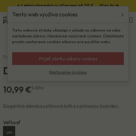
☀️
Letný výpredaj so zľavami až 70 % →
Viac tu ☀️
Tento web využíva cookies
x
0
Kliknite pre zväčšenie
Tieto webové stránky ukladajú v súlade so zákonmi na vaše
zariadenie súbory, všeobecne nazývané cookies. Odsúhlaste
prosím nastavenie cookies súborov pre použitie webu.
Domov
Ženy
Doplňky
Dámska šatka ABSTRACT
Prijať všetky súbory cookies
Dámska šatka ABSTRACT
Nastavenie cookies
10,99 €
S DPH
Elegantná dámska saténová šatka s prímesou hodvábu.
Veľkosť
uni