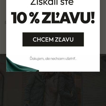
Veľký výber veľkostí
Doručenie zdarma
Široký výber všetkých veľkostí
Pri objednávkach nad 85 €
Viac ako 5500
Neviete si rady?
výdejních míst
Ozvite sa na
chate