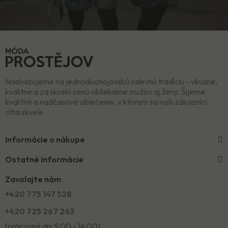
Nadväzujeme na jednoduchojovskú odevnú tradíciu - vkusne,
kvalitne a za skvelú cenu obliekame mužov aj ženy. Šijeme
kvalitné a nadčasové oblečenie, v ktorom sa naši zákazníci
cítia skvele.
Informácie o nákupe
Ostatné informácie
Zavolajte nám
+420 775 147 528
+420 725 267 263
(pracovné dni 9:00 - 14:00)