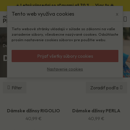
☀️
Letný výpredaj so zľavami až 70 % →
Viac tu ☀️
Tento web využíva cookies
x
0
Tieto webové stránky ukladajú v súlade so zákonmi na vaše
zariadenie súbory, všeobecne nazývané cookies. Odsúhlaste
prosím nastavenie cookies súborov pre použitie webu.
Domov
Ženy
Džínsy
Džínsy
Prijať všetky súbory cookies
Nastavenie cookies
Filter
Zoradiť podľa
Dámske džínsy RIGOLIO
Dámske džínsy PERLA
NOVINKA
NOVINKA
40,99 €
40,99 €