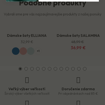
Podobné produkty
Vybrali sme pre vás najzaujímavejšie produkty z našej ponuky
Dámske šaty ELLIANA
Dámske šaty SALAMINA
-12,00 €
32,99 €
48,99 €
36,99 €
+1
Veľký výber veľkostí
Doručenie zdarma
Široký výber všetkých veľkostí
Pri objednávkach nad 85 €