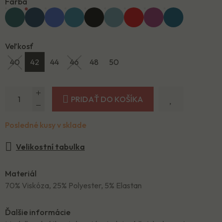
Farba
Veľkosť
40
42
44
46
48
50
PRIDAŤ DO KOŠÍKA
Posledné kusy v sklade
Velikostní tabulka
Materiál
70% Viskóza, 25% Polyester, 5% Elastan
Ďalšie informácie