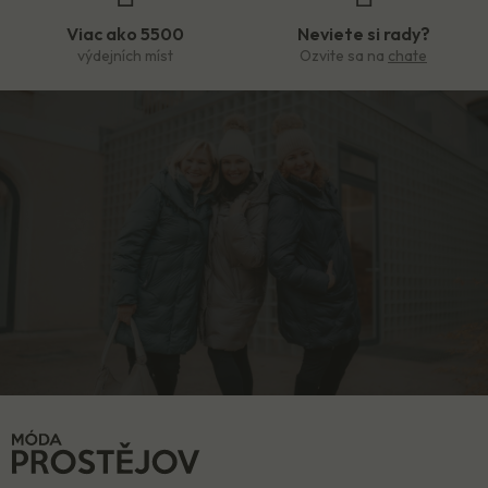
Viac ako 5500
Neviete si rady?
výdejních míst
Ozvite sa na
chate