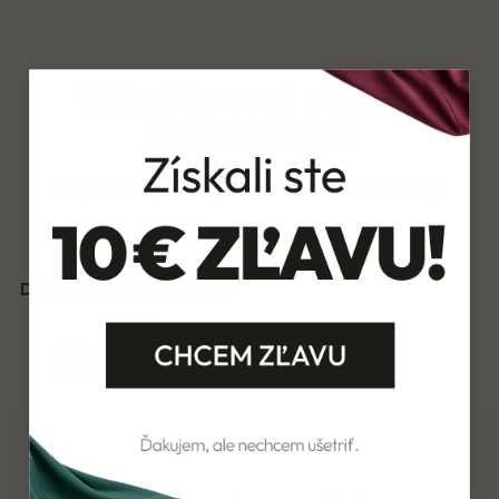
Vylaďte svoj outfit k
dokonalosti
Objavte kúsky z našej kolekcie, ktoré oživia váš štýl
Dámske náušnice KAMAU
14,99 €
+1