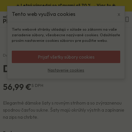
☀️
Letný výpredaj so zľavami až 70 % →
Viac tu ☀️
Tento web využíva cookies
x
0
Kliknite pre zväčšenie
Tieto webové stránky ukladajú v súlade so zákonmi na vaše
zariadenie súbory, všeobecne nazývané cookies. Odsúhlaste
prosím nastavenie cookies súborov pre použitie webu.
Domov
Ženy
Šaty
Dámske šaty NATKA
Prijať všetky súbory cookies
Dámske šaty NATKA
Nastavenie cookies
56,99 €
S DPH
Elegantné dámske šaty s rovným strihom a so zvýraznenou
spodnou časťou sukne. Šaty majú okrúhly výstrih a zapínanie
na zips na chrbte.