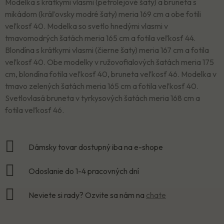
Modelka s krátkymi vlasmi (petrolejové šaty) a bruneta s
mikádom (kráľovsky modré šaty) meria 169 cm a obe fotili
veľkosť 40. Modelka so svetlo hnedými vlasmi v
tmavomodrých šatách meria 165 cm a fotila veľkosť 44.
Blondína s krátkymi vlasmi (čierne šaty) meria 167 cm a fotila
veľkosť 40. Obe modelky v ružovofialových šatách meria 175
cm, blondína fotila veľkosť 40, bruneta veľkosť 46. Modelka v
tmavo zelených šatách meria 165 cm a fotila veľkosť 40.
Svetlovlasá bruneta v tyrkysových šatách meria 168 cm a
fotila veľkosť 46.
Dámsky tovar dostupný iba na e-shope
Odoslanie do 1-4 pracovných dní
Neviete si rady? Ozvite sa nám na
chate