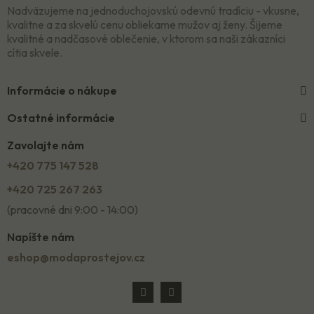
Nadväzujeme na jednoduchojovskú odevnú tradíciu - vkusne,
kvalitne a za skvelú cenu obliekame mužov aj ženy. Šijeme
kvalitné a nadčasové oblečenie, v ktorom sa naši zákazníci
cítia skvele.
Informácie o nákupe
Ostatné informácie
Zavolajte nám
+420 775 147 528
+420 725 267 263
(pracovné dni 9:00 - 14:00)
Napíšte nám
eshop@modaprostejov.cz