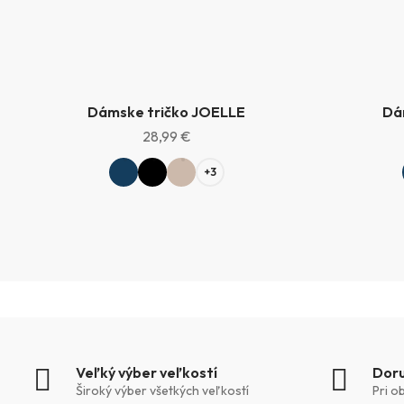
Dámske tričko JOELLE
Dá
KAŠMÍR
KAŠMÍR
28,99 €
+3
Veľký výber veľkostí
Doru
Široký výber všetkých veľkostí
Pri o