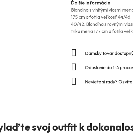
Ďalšie informácie
Blondína s vlnitými vlasmi meri
175 cm a fotila veľkosť 44/46.
40/42. Blondína s rovnými vlas
triku meria 177 cm a fotila veľ
Dámsky tovar dostupný
Odoslanie do 1-4 praco
Neviete si rady? Ozvit
ylaďte svoj outfit k dokonalos