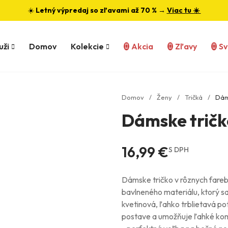
☀️
Letný výpredaj so zľavami až 70 % →
Viac tu ☀️
uži
Domov
Kolekcie
Akcia
Zľavy
S
Domov
Ženy
Tričká
Dám
Dámske trič
16,99 €
S DPH
Dámske tričko v rôznych fareb
bavlneného materiálu, ktorý sa
kvetinová, ľahko trblietavá pot
postave a umožňuje ľahké komb