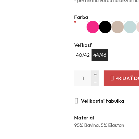
- perfektná voľba na bežné nos
Farba
Veľkosť
40/42
44/46
PRIDAŤ D
Velikostní tabulka
Materiál
95% Bavlna, 5% Elastan