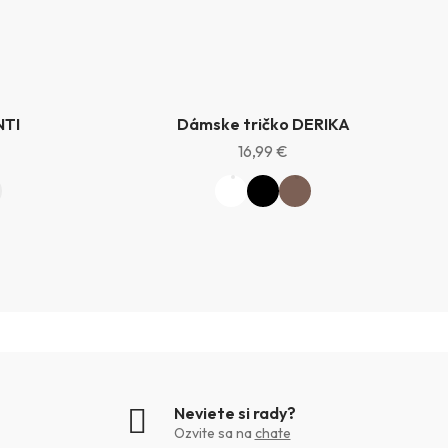
NTI
Dámske tričko DERIKA
16,99 €
Neviete si rady?
Ozvite sa na
chate