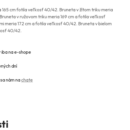
a 165 cm fotila veľkosť 40/42. Bruneta v žltom triku meria
 Bruneta v ružovom triku meria 169 cm a fotila veľkosť
mi meria 172 cm a fotila veľkosť 40/42. Bruneta v bielom
kosť 40/42.
 iba na e-shope
vných dní
e sa nám na
chate
ti