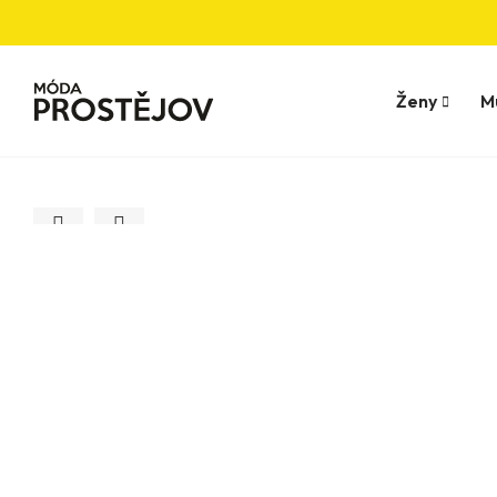
Ženy
M
Kliknite pre zväčšenie