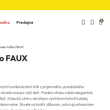
0
vadba
Predajne
ske tričko FAUX
ko FAUX
ných kombináciách šité z príjemného, ​​priedušného
 skvele nosí po celý deň. Prednú stranu zdobí elegantná
lač. Klasický strih s okrúhlym výstrihom lichotí každej
inovanie. Skvele sa hodí k džínsom, sukni aj nohaviciam