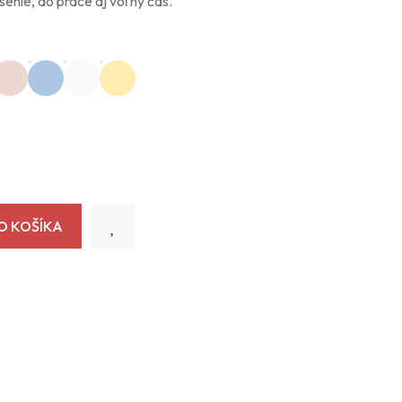
enie, do práce aj voľný čas.
O KOŠÍKA